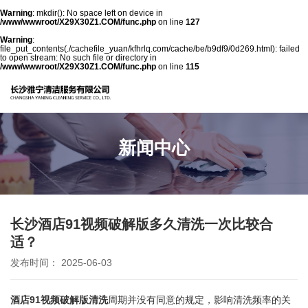
Warning
: mkdir(): No space left on device in
/www/wwwroot/X29X30Z1.COM/func.php
on line
127
Warning
:
file_put_contents(./cachefile_yuan/kfhrlq.com/cache/be/b9df9/0d269.html): failed
to open stream: No such file or directory in
/www/wwwroot/X29X30Z1.COM/func.php
on line
115
新闻中心
长沙酒店91视频破解版多久清洗一次比较合
适？
发布时间： 2025-06-03
酒店91视频破解版清洗
周期并没有同意的规定，影响清洗频率的关